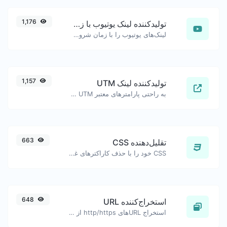
1,176
تولیدکننده لینک یوتیوب با زمان‌بندی دقیق
لینک‌های یوتیوب را با زمان شروع دقیق تولید کنید، مفید برای کاربران موبایل.
1,157
تولیدکننده لینک UTM
به راحتی پارامترهای معتبر UTM را اضافه کرده و یک لینک قابل پیگیری UTM تولید کنید.
663
تقلیل‌دهنده CSS
CSS خود را با حذف کاراکترهای غیر ضروری کوچک کنید.
648
استخراج‌کننده URL
استخراج URL‌های http/https از هر نوع محتوای متنی.