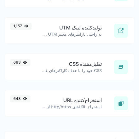
1,157
تولیدکننده لینک UTM
به راحتی پارامترهای معتبر UTM را اضافه کرده و یک لینک قابل پیگیری UTM تولید کنید.
663
تقلیل‌دهنده CSS
CSS خود را با حذف کاراکترهای غیر ضروری کوچک کنید.
648
استخراج‌کننده URL
استخراج URL‌های http/https از هر نوع محتوای متنی.