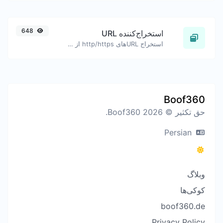
648
استخراج‌کننده URL
استخراج URL‌های http/https از هر نوع محتوای متنی.
Boof360
حق تکثیر © 2026 Boof360.
Persian
وبلاگ
کوکی‌ها
boof360.de
Privacy Policy